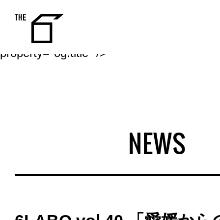
6LABO vol.40 「愛媛からの行商人」
開しました | NEWS | THE6 | 仙台
THE 6
ーキングスペース、イベントレンタルス
トメントなどを備えたシェア型複合施設
property="og:title" />
NEWS