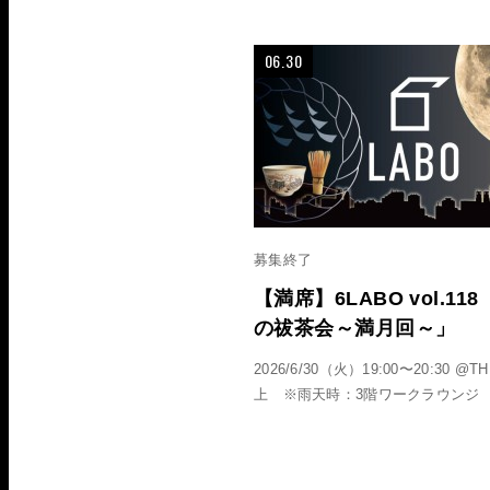
06.30
募集終了
【満席】6LABO vol.118
の祓茶会～満月回～」
2026/6/30（火）19:00〜20:30 @T
上 ※雨天時：3階ワークラウンジ