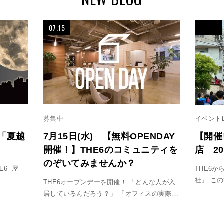
07.15
募集中
イベント
 「夏越
7月15日(水) 【無料OPENDAY
【開催
開催！】THE6のコミュニティを
店 20
のぞいてみませんか？
HE6 屋
THE6
社』 こ
THE6オープンデーを開催！ 「どんな人が入
居しているんだろう？」 「オフィスの実際…